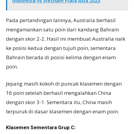
Indonesia vs Vietnam Piala Asia 2023
Pada pertandingan lainnya, Australia berhasil
mengamankan satu poin dari kandang Bahrain
dengan skor 2-2. Hasil ini membuat Australia naik
ke posisi kedua dengan tujuh poin, sementara
Bahrain berada di posisi kelima dengan enam
poin.
Jepang masih kokoh di puncak klasemen dengan
16 poin setelah berhasil mengalahkan China
dengan skor 3-1. Sementara itu, China masih
terpuruk di dasar klasemen dengan enam poin.
Klasemen Sementara Grup C: