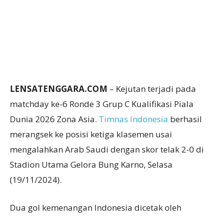
LENSATENGGARA.COM
– Kejutan terjadi pada
matchday ke-6 Ronde 3 Grup C Kualifikasi Piala
Dunia 2026 Zona Asia.
Timnas Indonesia
berhasil
merangsek ke posisi ketiga klasemen usai
mengalahkan Arab Saudi dengan skor telak 2-0 di
Stadion Utama Gelora Bung Karno, Selasa
(19/11/2024).
Dua gol kemenangan Indonesia dicetak oleh