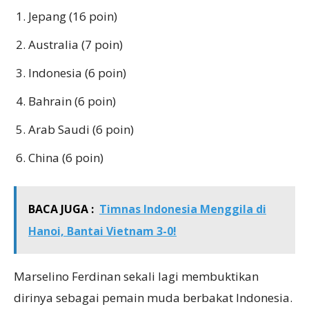
Jepang (16 poin)
Australia (7 poin)
Indonesia (6 poin)
Bahrain (6 poin)
Arab Saudi (6 poin)
China (6 poin)
BACA JUGA :
Timnas Indonesia Menggila di
Hanoi, Bantai Vietnam 3-0!
Marselino Ferdinan sekali lagi membuktikan
dirinya sebagai pemain muda berbakat Indonesia.