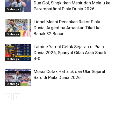
Dua Gol, Singkirkan Mesir dan Melaju ke
Perempatfinal Piala Dunia 2026
Olahraga
Lionel Messi Pecahkan Rekor Piala
Dunia, Argentina Amankan Tiket ke
Babak 32 Besar
Olahraga
Lamine Yamal Cetak Sejarah di Piala
Dunia 2026, Spanyol Gilas Arab Saudi
4-0
Olahraga
Messi Cetak Hattrick dan Ukir Sejarah
Baru di Piala Dunia 2026
Olahraga