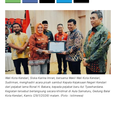
Wali Kota Kendari, Siska Karina Imran, bersama Wakil Wali Kota Kendari,
Sudirman, menghadiri acara pisah sambut Kepala Kejaksaan Negeri Kendari
dari pejabat lama Ronal H. Bakara, kepada pejabat baru Azi Tyawhardana.
Kegiatan tersebut berlangsung secara khidmat di Aula Samaturu, Gedung Balai
Kota Kendari, Kamis (29/1/2026) malam. (Foto : Istimewa)