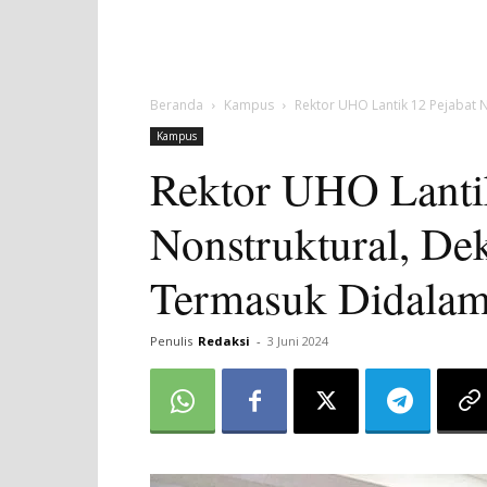
Beranda
Kampus
Rektor UHO Lantik 12 Pejabat N
Kampus
Rektor UHO Lantik
Nonstruktural, De
Termasuk Didala
Penulis
Redaksi
-
3 Juni 2024