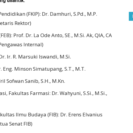
g dilantik:
ndidikan (FKIP): Dr. Damhuri, S.Pd., M.P.
taris Rektor)
B): Prof. Dr. La Ode Anto, SE., M.Si. Ak, QIA, CA
Pengawas Internal)
r. Ir. R. Marsuki Iswandi, M.Si.
r. Eng. Minson Simatupang, S.T., M.T.
il Sofwan Sanib, S.H., M.Kn.
, Fakultas Farmasi: Dr. Wahyuni, S.Si., M.Si.,
kultas Ilmu Budaya (FIB): Dr. Erens Elvanius
tua Senat FIB)