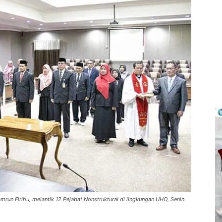
run Firihu, melantik 12 Pejabat Nonstruktural di lingkungan UHO, Senin