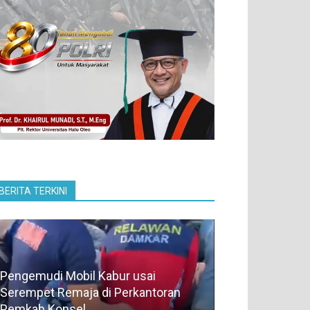
BERITA TERKINI
Pengemudi Mobil Kabur usai
Serempet Remaja di Perkantoran
Pemkab Konsel