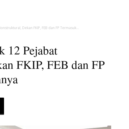
onstruktural, Dekan FKIP, FEB dan FP Termasuk...
 12 Pejabat
kan FKIP, FEB dan FP
mnya