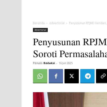
Beranda
Advertorial
Penyusunan RPJMD Kendari, F
Advertorial
Penyusunan RPJMD
Soroti Permasalaha
Penulis
Redaksi
-
16 Juli 2025