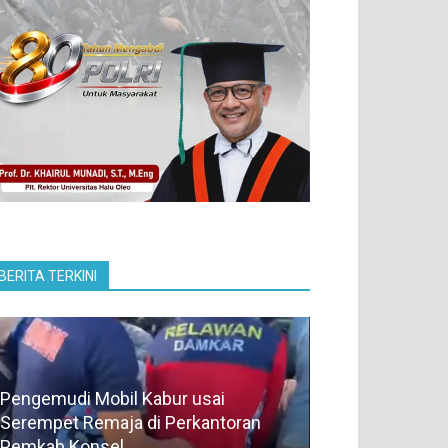
BERITA TERKINI
Pengemudi Mobil Kabur usai
Serempet Remaja di Perkantoran
Pemkab Konsel