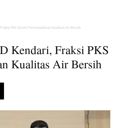
raksi PKS Soroti Permasalahan Kualitas Air Bersih
 Kendari, Fraksi PKS
n Kualitas Air Bersih