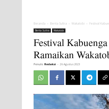
Beranda
Berita Sultra
Wakatobi
Festival Kabu
Berita Sultra
Wakatobi
Festival Kabuenga
Ramaikan Wakato
Penulis
Redaksi
-
26 Agustus 2023