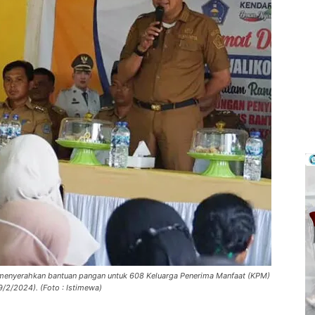
 menyerahkan bantuan pangan untuk 608 Keluarga Penerima Manfaat (KPM)
/2/2024). (Foto : Istimewa)