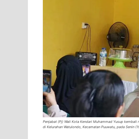
Penjabat (Pj) Wali Kota Kendari Muhammad Yusup kembali
di Kelurahan Watulondo, Kecamatan Puuwatu, pada Senin (19