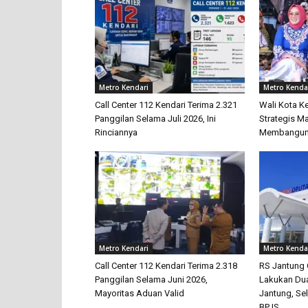
Metro Kendari
Metro Kenda
Call Center 112 Kendari Terima 2.321
Wali Kota Ke
Panggilan Selama Juli 2026, Ini
Strategis M
Rinciannya
Membangun
Metro Kendari
Metro Kenda
Call Center 112 Kendari Terima 2.318
RS Jantung 
Panggilan Selama Juni 2026,
Lakukan Du
Mayoritas Aduan Valid
Jantung, Se
BPJS