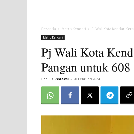
Beranda
Metro Kendari
Pj Wali Kota Kendari Se
Metro Kendari
Pj Wali Kota Kend
Pangan untuk 608
Penulis
Redaksi
-
20 Februari 2024