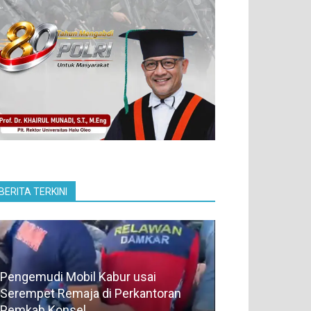
BERITA TERKINI
Pengemudi Mobil Kabur usai
Serempet Remaja di Perkantoran
Pemkab Konsel