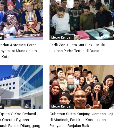
ri
Metro Kendari
ndari Apresiasi Peran
Fadli Zon: Sultra Kini Diakui Miliki
asyarakat Muna dalam
Lukisan Purba Tertua di Dunia
 Kota
ri
Metro Kendari
Oputa Yi Koo Berhasil
Gubernur Sultra Kunjungi Jamaah Haji
a Operasi Bypass
di Madinah, Pastikan Kondisi dan
luruh Pasien Ditanggung
Pelayanan Berjalan Baik